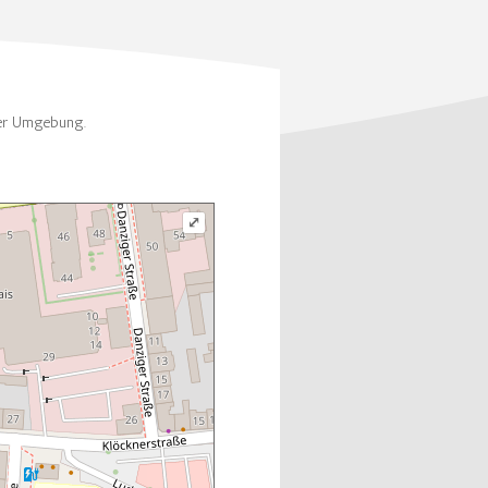
rer Umgebung.
⤢