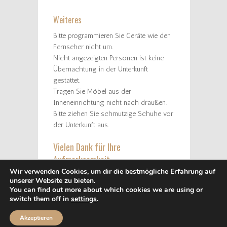
Weiteres
Bitte programmieren Sie Geräte wie den
Fernseher nicht um.
Nicht angezeigten Personen ist keine
Übernachtung in der Unterkunft
gestattet.
Tragen Sie Möbel aus der
Inneneinrichtung nicht nach draußen.
Bitte ziehen Sie schmutzige Schuhe vor
der Unterkunft aus.
Vielen Dank für Ihre
Aufmerksamkeit
Ihr CHD Team
Wir verwenden Cookies, um dir die bestmögliche Erfahrung auf
unserer Website zu bieten.
You can find out more about which cookies we are using or
switch them off in
settings
.
AGB
Datenschutz
Impressum
Hausordnung
Copyright © 2019 Central Hotel Duisburg
Akzeptieren