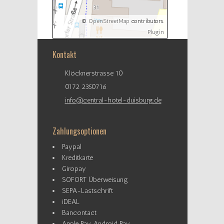
©
OpenStreetMap
contributors.
Plugin
Kontakt
Klöcknerstrasse 10
0172 2350716
info@central-hotel-duisburg.de
Zahlungsoptionen
Paypal
Kreditkarte
Giropay
SOFORT Überweisung
SEPA-Lastschrift
iDEAL
Bancontact
Apple Pay, Android Pay