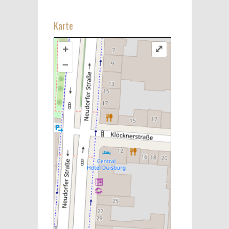
Karte
+
⤢
–